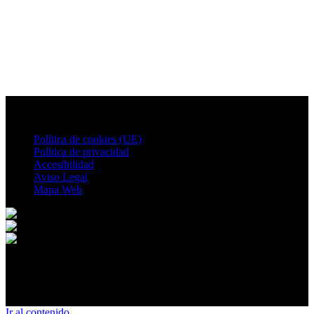
Política de cookies (UE)
Política de privacidad
Accesibilidad
Aviso Legal
Mapa Web
© 2026 Villalgordo del Jucar. All rights reserved.
Ir al contenido