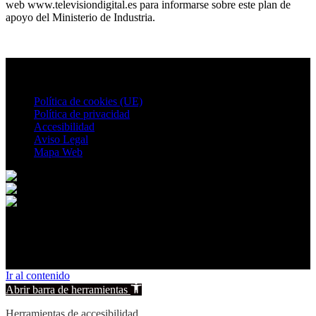
web www.televisiondigital.es para informarse sobre este plan de
apoyo del Ministerio de Industria.
Política de cookies (UE)
Política de privacidad
Accesibilidad
Aviso Legal
Mapa Web
© 2026 Villalgordo del Jucar. All rights reserved.
Ir al contenido
Abrir barra de herramientas
Herramientas de accesibilidad